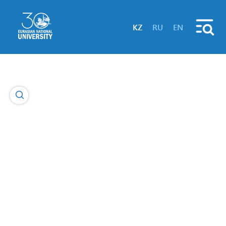
KZ
RU
EN
Байланыс